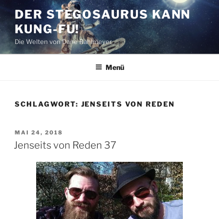
Zum
DER STEGOSAURUS KANN
Inhalt
KUNG-FU!
springen
Die Welten von Dane Rahlmeyer
Menü
SCHLAGWORT:
JENSEITS VON REDEN
VERÖFFENTLICHT
MAI 24, 2018
AM
Jenseits von Reden 37