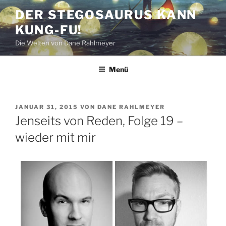
Zum
DER STEGOSAURUS KANN
Inhalt
KUNG-FU!
springen
Die Welten von Dane Rahlmeyer
Menü
VERÖFFENTLICHT
JANUAR 31, 2015
VON
DANE RAHLMEYER
AM
Jenseits von Reden, Folge 19 –
wieder mit mir