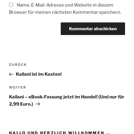
Name, E-Mail-Adresse und Website in diesem
Browser für meinen nächsten Kommentar speichern.
Beitragsnavigation
Vorheriger
ZURÜCK
Beitrag
Kailani ist im Kasten!
Nächster
WEITER
Beitrag
Kailani – eBook-Fassung jetzt im Handel! (Und nur für
2,99 Euro.)
HALLO UND HERZLICH WILLKOMMEN …