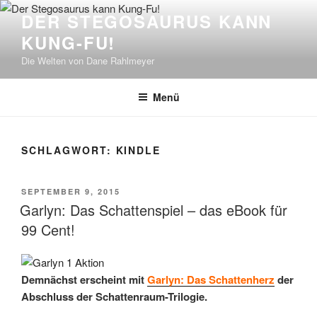
Zum
DER STEGOSAURUS KANN
Inhalt
KUNG-FU!
springen
Die Welten von Dane Rahlmeyer
Menü
SCHLAGWORT:
KINDLE
VERÖFFENTLICHT
SEPTEMBER 9, 2015
AM
Garlyn: Das Schattenspiel – das eBook für
99 Cent!
Demnächst erscheint mit
Garlyn: Das Schattenherz
der
Abschluss der Schattenraum-Trilogie.