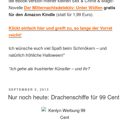
die eBook-Version meiner kleinen Sex & Crime & Magic-
Novelle
Der Mitternachtsdetektiv: Unter Wölfen
gratis
für den Amazon Kindle
(statt für 1,99 Euro).
Klickt einfach hier und greift zu, so lange der Vorrat
reicht!
Ich wünsche euch viel Spaß beim Schmökern – und
natürlich fröhliche Halloween!*
*Ich gehe als frustrierter Künstler – und ihr?
VERÖFFENTLICHT
SEPTEMBER 5, 2013
AM
Nur noch heute: Drachenschiffe für 99 Cent