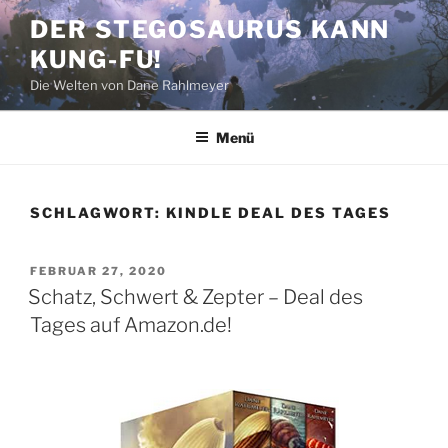
Zum
DER STEGOSAURUS KANN
Inhalt
KUNG-FU!
springen
Die Welten von Dane Rahlmeyer
Menü
SCHLAGWORT:
KINDLE DEAL DES TAGES
VERÖFFENTLICHT
FEBRUAR 27, 2020
AM
Schatz, Schwert & Zepter – Deal des
Tages auf Amazon.de!