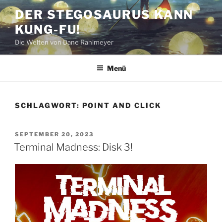
Zum
DER STEGOSAURUS KANN
Inhalt
KUNG-FU!
springen
Die Welten von Dane Rahlmeyer
Menü
SCHLAGWORT:
POINT AND CLICK
VERÖFFENTLICHT
SEPTEMBER 20, 2023
AM
Terminal Madness: Disk 3!