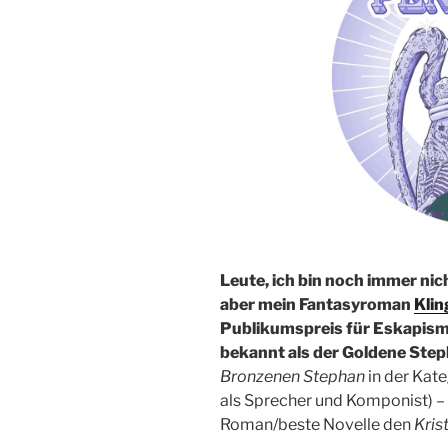
Leute, ich bin noch immer nic
aber mein Fantasyroman
Kli
Publikumspreis für Eskapism
bekannt als der Goldene Ste
Bronzenen Stephan
in der Kat
als Sprecher und Komponist) – 
Roman/beste Novelle den
Kris