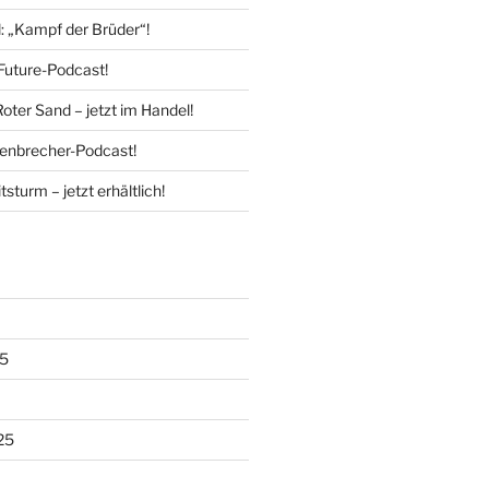
l: „Kampf der Brüder“!
Future-Podcast!
Roter Sand – jetzt im Handel!
enbrecher-Podcast!
tsturm – jetzt erhältlich!
5
25