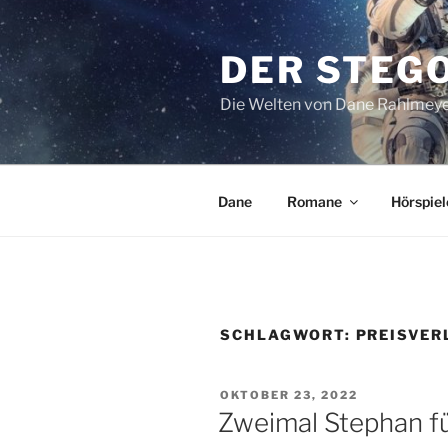
Zum
Inhalt
DER STEG
springen
Die Welten von Dane Rahlmey
Dane
Romane
Hörspiel
SCHLAGWORT:
PREISVER
VERÖFFENTLICHT
OKTOBER 23, 2022
AM
Zweimal Stephan fü