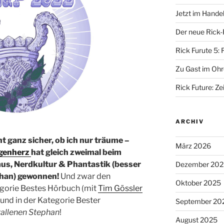
Jetzt im Hande
Der neue Rick-
Rick Furute 5: 
Zu Gast im Ohr
Rick Future: Zei
ARCHIV
ht ganz sicher, ob ich nur träume –
März 2026
ngenherz
hat gleich zweimal beim
us, Nerdkultur & Phantastik (besser
Dezember 202
phan) gewonnen!
Und zwar den
Oktober 2025
egorie Bestes Hörbuch (mit
Tim Gössler
und in der Kategorie Bester
September 20
tallenen Stephan
!
August 2025