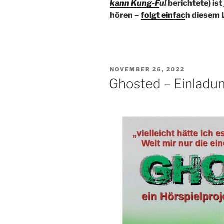
kann Kung-F
u!
berichtete) ist
hören –
folgt einfac
h diesem 
VERÖFFENTLICHT
NOVEMBER 26, 2022
AM
Ghosted – Einladun