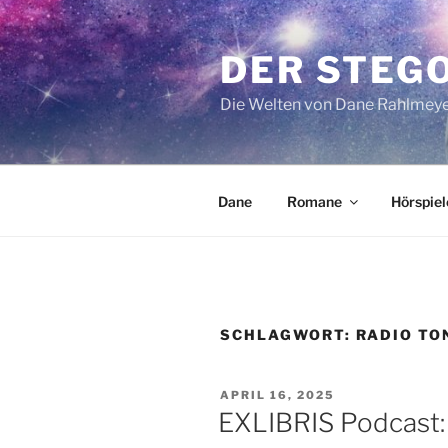
Zum
Inhalt
DER STEG
springen
Die Welten von Dane Rahlmey
Dane
Romane
Hörspiel
SCHLAGWORT:
RADIO TO
VERÖFFENTLICHT
APRIL 16, 2025
AM
EXLIBRIS Podcast: 