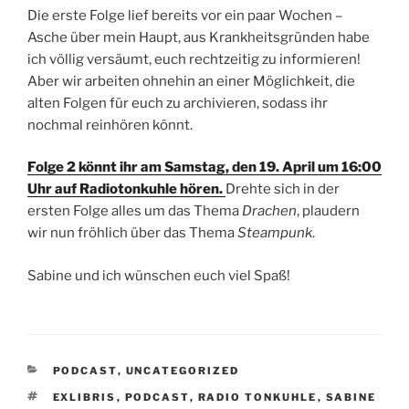
Die erste Folge lief bereits vor ein paar Wochen –
Asche über mein Haupt, aus Krankheitsgründen habe
ich völlig versäumt, euch rechtzeitig zu informieren!
Aber wir arbeiten ohnehin an einer Möglichkeit, die
alten Folgen für euch zu archivieren, sodass ihr
nochmal reinhören könnt.
Folge 2 könnt ihr am Samstag, den 19. April um 16:00
Uhr auf Radiotonkuhle hören.
Drehte sich in der
ersten Folge alles um das Thema
Drachen
, plaudern
wir nun fröhlich über das Thema
Steampunk
.
Sabine und ich wünschen euch viel Spaß!
KATEGORIEN
PODCAST
,
UNCATEGORIZED
SCHLAGWÖRTER
EXLIBRIS
,
PODCAST
,
RADIO TONKUHLE
,
SABINE