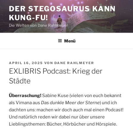
Zum
DER STEGOSAURUS KANN
Inhalt
KUNG-FU!
springen
Die Welten von Dane Rahlmeyer
Menü
VERÖFFENTLICHT
APRIL 16, 2025
VON
DANE RAHLMEYER
AM
EXLIBRIS Podcast: Krieg der
Städte
Überraschung!
Sabine Kuse (vielen von euch bekannt
als Vimana aus
Das dunkle Meer der Sterne
) und ich
dachten uns: machen wir doch auch mal einen Podcast!
Und natürlich reden wir dabei nur über unsere
Lieblingsthemen: Bücher, Hörbücher und Hörspiele.