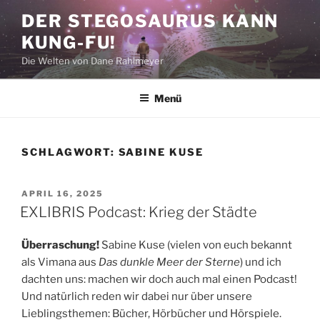
Zum
DER STEGOSAURUS KANN
Inhalt
KUNG-FU!
springen
Die Welten von Dane Rahlmeyer
Menü
SCHLAGWORT:
SABINE KUSE
VERÖFFENTLICHT
APRIL 16, 2025
AM
EXLIBRIS Podcast: Krieg der Städte
Überraschung!
Sabine Kuse (vielen von euch bekannt
als Vimana aus
Das dunkle Meer der Sterne
) und ich
dachten uns: machen wir doch auch mal einen Podcast!
Und natürlich reden wir dabei nur über unsere
Lieblingsthemen: Bücher, Hörbücher und Hörspiele.