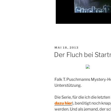
VERÖFFENTLICHT
MAI 18, 2013
AM
Der Fluch bei Start
Falk T. Puschmanns Mystery-H
Unterstützung.
Die Serie, für die ich die letzte
dazu hier
), benötigt noch kna
werden. Und als jemand, der sc