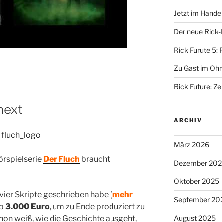
Jetzt im Hande
Der neue Rick-
Rick Furute 5: 
Zu Gast im Ohr
Rick Future: Zei
next
ARCHIV
März 2026
örspielserie
Der Fluch
braucht
Dezember 202
Oktober 2025
n vier Skripte geschrieben habe (
mehr
September 20
pp
3.000 Euro
, um zu Ende produziert zu
August 2025
hon weiß, wie die Geschichte ausgeht,