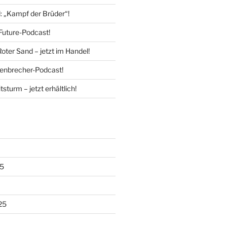
l: „Kampf der Brüder“!
Future-Podcast!
Roter Sand – jetzt im Handel!
enbrecher-Podcast!
tsturm – jetzt erhältlich!
5
25