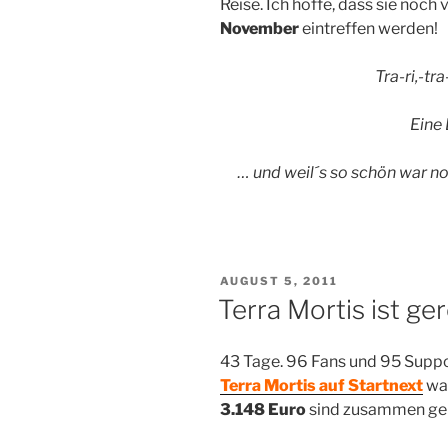
Reise. Ich hoffe, dass sie noch
November
eintreffen werden!
Tra-ri,-tr
Eine
… und weil´s so schön war n
VERÖFFENTLICHT
AUGUST 5, 2011
AM
Terra Mortis ist ger
43 Tage. 96 Fans und 95 Suppo
Terra Mortis auf Startnext
war
3.148 Euro
sind zusammen g