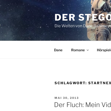
Zum
Inhalt
DER STEG
springen
Die Welten von Dane Rahlmey
Dane
Romane
Hörspiel
SCHLAGWORT:
STARTNE
VERÖFFENTLICHT
MAI 30, 2013
AM
Der Fluch: Mein Vid