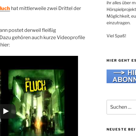
ihr alles über
Fluch
hat mittlerweile zwei Drittel der
Hörspielprojekt
Möglichkeit, e
einzutragen.
nn postet derweil fleißig
Viel Spaß!
 Dazu gehören auch kurze Videoprofile
hier:
HIER GEHT E
Suche
nach:
NEUESTE BE