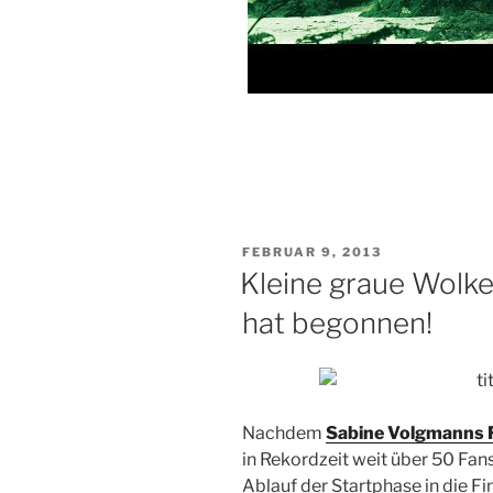
VERÖFFENTLICHT
FEBRUAR 9, 2013
AM
Kleine graue Wolke
hat begonnen!
Nachdem
Sabine Volgmanns F
in Rekordzeit weit über 50 Fan
Ablauf der Startphase in die F