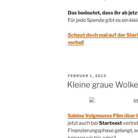
Das bedeutet, dass ihr ab jet
Für jede Spende gibt es ein kl
Schaut doch mal auf der Star
vorbei!
VERÖFFENTLICHT
FEBRUAR 1, 2013
AM
Kleine graue Wolke:
Sabine Volgmanns Film über i
jetzt auch bei
Startnext
vertre
Finanzierungsphase gelangt, 
kriegen wir hin, oder?