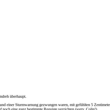
lmdreh überhaupt.
grund einer Sturmwarnung gezwungen waren, mit gefühlten 5 Zentimete
 noch eine ganz bestimmte Requiste verzichten (sorry, Colin!)