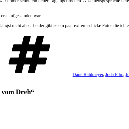
 war immer schon ein neuer Tag angebrochen. Abschiedsgespräche lief
 erst aufgestanden war…
längst nicht alles. Leider gibt es ein paar extrem schicke Fotos die ic
Schlagwörter
Dane Rahlmeyer
,
Joda Film
,
J
n vom Dreh“