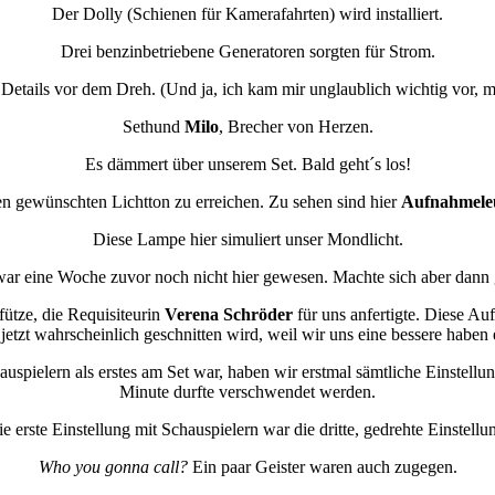
Der Dolly (Schienen für Kamerafahrten) wird installiert.
Drei benzinbetriebene Generatoren sorgten für Strom.
 Details vor dem Dreh. (Und ja, ich kam mir unglaublich wichtig vor,
Sethund
Milo
, Brecher von Herzen.
Es dämmert über unserem Set. Bald geht´s los!
en gewünschten Lichtton zu erreichen. Zu sehen sind hier
Aufnahmele
Diese Lampe hier simuliert unser Mondlicht.
ar eine Woche zuvor noch nicht hier gewesen. Machte sich aber dann 
fütze, die Requisiteurin
Verena Schröder
für uns anfertigte. Diese Au
r jetzt wahrscheinlich geschnitten wird, weil wir uns eine bessere haben 
pielern als erstes am Set war, haben wir erstmal sämtliche Einstellung
Minute durfte verschwendet werden.
e erste Einstellung mit Schauspielern war die dritte, gedrehte Einstellu
Who you gonna call?
Ein paar Geister waren auch zugegen.