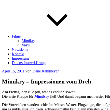
Filme
Mimikry
Vayu
Newsletter
Kontakt
Impressum
Datenschutzerklärung
Veröffentlicht
April 15, 2011
von
Dane Rahlmeyer
am
Mimikry – Impressionen vom Dreh
Am Freitag, den 8. April, war es endlich soweit:
Die erste Klappe für
Mimikry
fiel! Und damit begann mein erster Fi
Die Vorzeichen standen schlecht: Mieses Wetter, Flugzeuge, die auf
um es milde auszudrücken, schweinemäßig kalt. Dann mussten wir auf