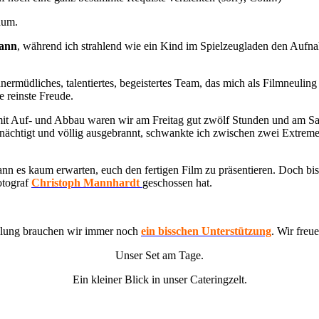
aum.
mann
, während ich strahlend wie ein Kind im Spielzeugladen den Aufnah
 unermüdliches, talentiertes, begeistertes Team, das mich als Filmneulin
e reinste Freude.
it Auf- und Abbau waren wir am Freitag gut zwölf Stunden und am Sa
übernächtigt und völlig ausgebrannt, schwankte ich zwischen zwei
n es kaum erwarten, euch den fertigen Film zu präsentieren. Doch bis 
otograf
Christoph Mannhardt
geschossen hat.
tellung brauchen wir immer noch
ein bisschen Unterstützung
. Wir freu
Unser Set am Tage.
Ein kleiner Blick in unser Cateringzelt.