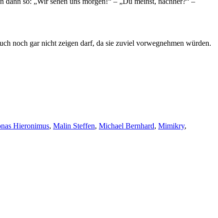
en dann so: „Wir sehen uns morgen!“ – „Du meinst, nachher?“ –
h euch noch gar nicht zeigen darf, da sie zuviel vorwegnehmen würden.
onas Hieronimus
,
Malin Steffen
,
Michael Bernhard
,
Mimikry
,