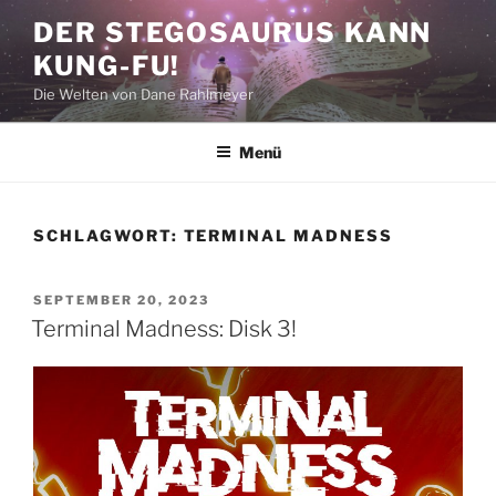
Zum
DER STEGOSAURUS KANN
Inhalt
KUNG-FU!
springen
Die Welten von Dane Rahlmeyer
Menü
SCHLAGWORT:
TERMINAL MADNESS
VERÖFFENTLICHT
SEPTEMBER 20, 2023
AM
Terminal Madness: Disk 3!