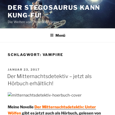
Zum
DER STEGOSAURUS KANN
Inhalt
KUNG-FU!
springen
Die Welten von Dane Rahlmeyer
Menü
SCHLAGWORT:
VAMPIRE
VERÖFFENTLICHT
JANUAR 23, 2017
AM
Der Mitternachtsdetektiv – jetzt als
Hörbuch erhältlich!
Meine Novelle
Der Mitternachtsdetektiv: Unter
Wölfen
gibt es jetzt auch als Hörbuch, gelesen von