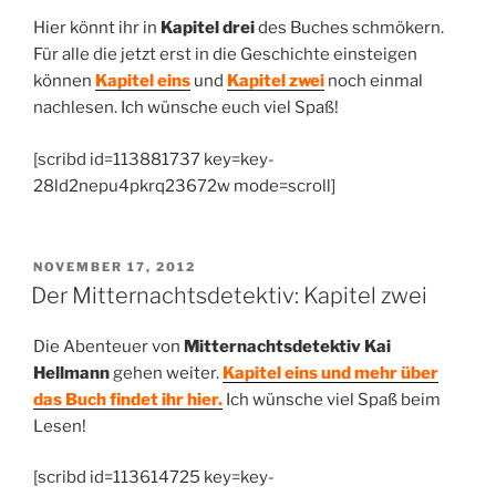
Hier könnt ihr in
Kapitel drei
des Buches schmökern.
Für alle die jetzt erst in die Geschichte einsteigen
können
Kapitel eins
und
Kapitel zwei
noch einmal
nachlesen. Ich wünsche euch viel Spaß!
[scribd id=113881737 key=key-
28ld2nepu4pkrq23672w mode=scroll]
VERÖFFENTLICHT
NOVEMBER 17, 2012
AM
Der Mitternachtsdetektiv: Kapitel zwei
Die Abenteuer von
Mitternachtsdetektiv Kai
Hellmann
gehen weiter.
Kapitel eins und mehr über
das Buch findet ihr hier.
Ich wünsche viel Spaß beim
Lesen!
[scribd id=113614725 key=key-