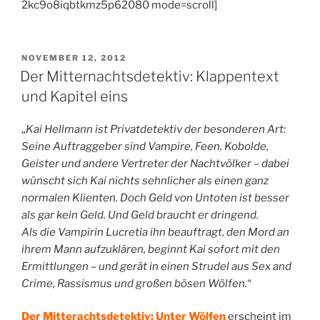
2kc9o8iqbtkmz5p62080 mode=scroll]
VERÖFFENTLICHT
NOVEMBER 12, 2012
AM
Der Mitternachtsdetektiv: Klappentext
und Kapitel eins
„
Kai Hellmann ist Privatdetektiv der besonderen Art:
Seine Auftraggeber sind Vampire, Feen, Kobolde,
Geister und andere Vertreter der Nachtvölker – dabei
wünscht sich Kai nichts sehnlicher als einen ganz
normalen Klienten. Doch Geld von Untoten ist besser
als gar kein Geld. Und Geld braucht er dringend.
Als die Vampirin Lucretia ihn beauftragt, den Mord an
ihrem Mann aufzuklären, beginnt Kai sofort mit den
Ermittlungen – und gerät in einen Strudel aus Sex and
Crime, Rassismus und großen bösen Wölfen.
“
Der Mitterachtsdetektiv: Unter Wölfen
erscheint im