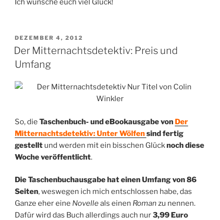
Ich wünsche euch viel Glück!
VERÖFFENTLICHT
DEZEMBER 4, 2012
AM
Der Mitternachtsdetektiv: Preis und
Umfang
So, die
Taschenbuch- und eBookausgabe von
Der
Mitternachtsdetektiv: Unter Wölfen
sind fertig
gestellt
und werden mit ein bisschen Glück
noch diese
Woche veröffentlicht
.
Die Taschenbuchausgabe hat einen Umfang von 86
Seiten
, weswegen ich mich entschlossen habe, das
Ganze eher eine
Novelle
als einen
Roman
zu nennen.
Dafür wird das Buch allerdings auch nur
3,99 Euro