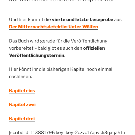
Und hier kommt die
vierte und letzte Leseprobe
aus
Der Mitternachtsdetektiv: Unter Wölfen
.
Das Buch wird gerade für die Veröffentlichung
vorbereitet – bald gibt es auch den
offiziellen
Veröffentlichungstermin
.
Hier könnt ihr die bisherigen Kapitel noch einmal
nachlesen:
Kapitel eins
Kapitel zwei
Kapitel drei
[scribd id=113881796 key=key-2czvc17apvck3qxqa5fu