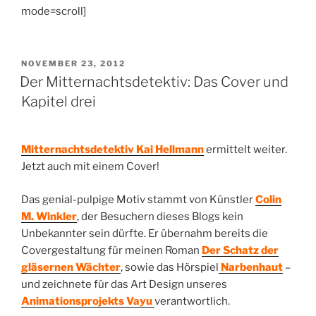
mode=scroll]
VERÖFFENTLICHT
NOVEMBER 23, 2012
AM
Der Mitternachtsdetektiv: Das Cover und
Kapitel drei
Mitternachtsdetektiv Kai Hellmann
ermittelt weiter.
Jetzt auch mit einem Cover!
Das genial-pulpige Motiv stammt von Künstler
Colin
M. Winkler
, der Besuchern dieses Blogs kein
Unbekannter sein dürfte. Er übernahm bereits die
Covergestaltung für meinen Roman
Der Schatz der
gläsernen Wächter
, sowie
das Hörspiel
Narbenhaut
–
und zeichnete für das Art Design unseres
Animationsprojekts Vayu
verantwortlich.