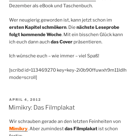
Dezember als eBook und Taschenbuch.
Wer neugierig geworden ist, kann jetzt schon im
ersten Kapitel schmökern
. Die
nächste Leseprobe
folgt kommende Woche
. Mit ein bisschen Glück kann
ich euch dann auch
das Cover
präsentieren.
Ich wünsche euch – wie immer – viel Spaß!
[scribd id=113469270 key=key-2i0b90ffuwxh9m11ldlh
mode=scroll]
VERÖFFENTLICHT
APRIL 4, 2012
AM
Mimikry: Das Filmplakat
Wir schrauben gerade an den letzten Feinheiten von
Mimikry
. Aber zumindest
das Filmplakat
ist schon
fertig: