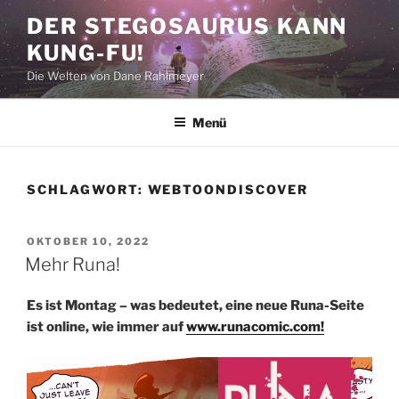
Zum
DER STEGOSAURUS KANN
Inhalt
KUNG-FU!
springen
Die Welten von Dane Rahlmeyer
Menü
SCHLAGWORT:
WEBTOONDISCOVER
VERÖFFENTLICHT
OKTOBER 10, 2022
AM
Mehr Runa!
Es ist Montag – was bedeutet, eine neue Runa-Seite
ist online, wie immer auf
www.runacomic.com!