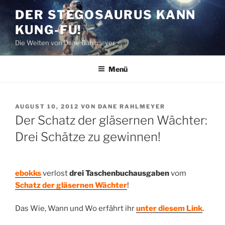
Zum
DER STEGOSAURUS KANN
Inhalt
KUNG-FU!
springen
Die Welten von Dane Rahlmeyer
Menü
VERÖFFENTLICHT
AUGUST 10, 2012
VON
DANE RAHLMEYER
AM
Der Schatz der gläsernen Wächter:
Drei Schätze zu gewinnen!
ebokks
verlost
drei Taschenbuchausgaben
vom
Schatz der gläsernen Wächter
!
Das Wie, Wann und Wo erfährt ihr
unter diesem Link
.