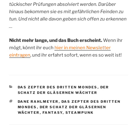
tückischer Prüfungen absolviert werden. Darüber
hinaus bekommen sie es mit gefährlichen Feinden zu
tun. Und nicht alle davon geben sich offen zu erkennen
…
Nicht mehr lange, und das Buch erscheint.
Wenn ihr
mögt, könnt ihr euch
hier in meinen Newsletter
eintragen
, und ihr erfahrt sofort, wenn es so weit ist!
KATEGORIEN
DAS ZEPTER DES DRITTEN MONDES
,
DER
SCHATZ DER GLÄSERNEN WÄCHTER
SCHLAGWÖRTER
DANE RAHLMEYER
,
DAS ZEPTER DES DRITTEN
MONDES
,
DER SCHATZ DER GLÄSERNEN
WÄCHTER
,
FANTASY
,
STEAMPUNK