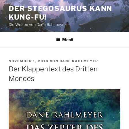
Zum
DER STEGOSAURUS KANN
Inhalt
KUNG-FU!
springen
Die Welten von Dane Rahlmeyer
Menü
VERÖFFENTLICHT
NOVEMBER 1, 2018
VON
DANE RAHLMEYER
AM
Der Klappentext des Dritten
Mondes