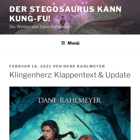
Zum
DER STEGOSAURUS KANN
Inhalt
KUNG-FU!
springen
Die Welten von Dane Rahlmeyer
Menü
VERÖFFENTLICHT
FEBRUAR 18, 2021
VON
DANE RAHLMEYER
AM
Klingenherz: Klappentext & Update