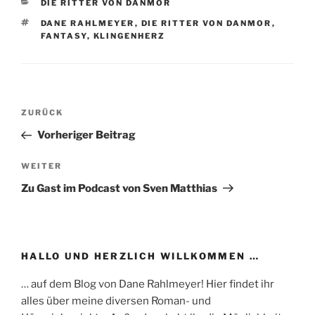
KATEGORIEN
DIE RITTER VON DANMOR
SCHLAGWÖRTER
DANE RAHLMEYER
,
DIE RITTER VON DANMOR
,
FANTASY
,
KLINGENHERZ
Beitragsnavigation
Vorheriger
ZURÜCK
Beitrag
Vorheriger Beitrag
Nächster
WEITER
Beitrag
Zu Gast im Podcast von Sven Matthias
HALLO UND HERZLICH WILLKOMMEN …
… auf dem Blog von Dane Rahlmeyer! Hier findet ihr
alles über meine diversen Roman- und