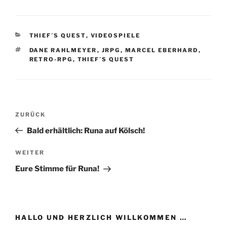
KATEGORIEN
THIEF´S QUEST
,
VIDEOSPIELE
SCHLAGWÖRTER
DANE RAHLMEYER
,
JRPG
,
MARCEL EBERHARD
,
RETRO-RPG
,
THIEF´S QUEST
Beitragsnavigation
Vorheriger
ZURÜCK
Beitrag
Bald erhältlich: Runa auf Kölsch!
Nächster
WEITER
Beitrag
Eure Stimme für Runa!
HALLO UND HERZLICH WILLKOMMEN …