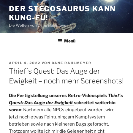
Zum
DER STEGOSAURUS KANN
Inhalt
KUNG-FU!
springen
Die Welten von Dane Rahlmeyer
Menü
VERÖFFENTLICHT
APRIL 4, 2022
VON
DANE RAHLMEYER
AM
Thief´s Quest: Das Auge der
Ewigkeit – noch mehr Screenshots!
Die Fertigstellung unseres Retro-Videospiels
Thief´s
Quest: Das Auge der Ewigkeit
schreitet weiterhin
voran
: Nachdem alle NPCs eingebaut wurden, wird
jetzt noch etwas Feintuning am Kampfsystem
betrieben sowie nach kleineren Bugs geforscht.
Trotzdem wollte ich mir die Gelegenheit nicht