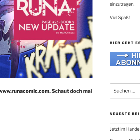
einzutragen.
Viel Spaß!
HIER GEHT E
Suche
www.runacomic.com
. Schaut doch mal
nach:
NEUESTE BE
Jetzt im Hande