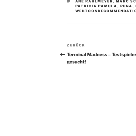
SCHLAGWÖRTER
ANE RAHLMEYER
,
MARC S
PATRICIA PAMULA
,
RUNA
,
WEBTOONRECOMMENDATI
Beitragsnavigation
Vorheriger
ZURÜCK
Beitrag
Terminal Madness – Testspiele
gesucht!