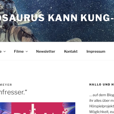
OSAURUS KANN KUNG-
er
e
Filme
Newsletter
Kontakt
Impressum
HALLO UND 
LMEYER
fresser.“
… auf dem Blog
ihr alles über
Hörspielprojekt
Möglichkeit, e