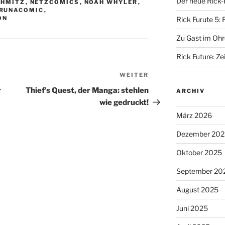
Der neue Rick-
CHMITZ
,
NETZCOMICS
,
NOAH WHYLER
,
RUNACOMIC
,
ON
Rick Furute 5: 
Zu Gast im Ohr
Rick Future: Zei
WEITER
Nächster
Beitrag
r
Thiefʼs Quest, der Manga: stehlen
ARCHIV
wie gedruckt!
März 2026
Dezember 202
Oktober 2025
September 20
August 2025
Juni 2025