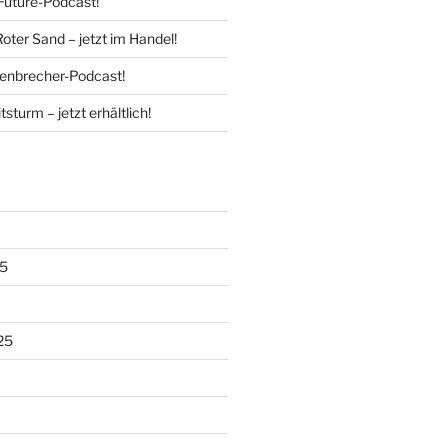
Future-Podcast!
Roter Sand – jetzt im Handel!
enbrecher-Podcast!
tsturm – jetzt erhältlich!
5
25