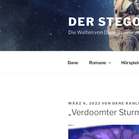
Zum
Inhalt
DER STEG
springen
Die Welten von Dane Rahlmey
Dane
Romane
Hörspiel
VERÖFFENTLICHT
MÄRZ 6, 2023
VON
DANE RAH
AM
„Verdoomter Sturm