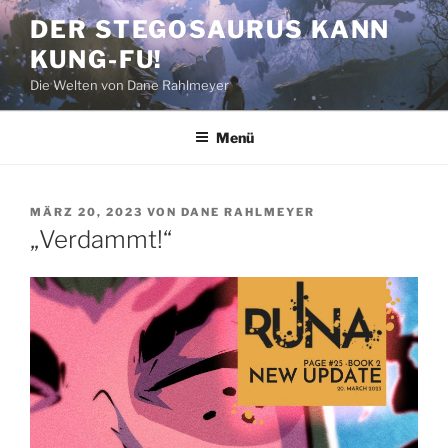
Zum
DER STEGOSAURUS KANN
Inhalt
KUNG-FU!
springen
Die Welten von Dane Rahlmeyer
Menü
VERÖFFENTLICHT
MÄRZ 20, 2023
VON
DANE RAHLMEYER
AM
„Verdammt!“