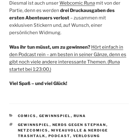
Diesmal ist auch unser
Webcomic
Runa
mit von der
Partie, denn es werden
drei Druckausgaben des
ersten Abenteuers verlost
– zusammen mit
exklusiven Stickern und, auf Wunsch, einer
persönlichen Widmung.
Was ihr tun müsst, um zu gewinnen?
Hört einfach in
den Podcast rein – am besten in seiner Gänze, denn es
gibt noch viele andere interessante Themen. (Runa
startet bei 1:23:00.)
Viel Spaß – und viel Glück!
KATEGORIEN
COMICS
,
GEWINNSPIEL
,
RUNA
SCHLAGWÖRTER
GEWINNSPIEL
,
NERDS GEGEN STEPHAN
,
NETZCOMICS
,
NIVEAUVOLLE & NERDIGE
TRASHTALK
,
PODCAST
,
VERLOSUNG