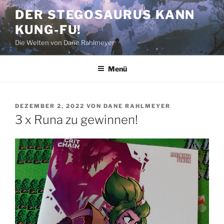
Zum
DER STEGOSAURUS KANN
Inhalt
KUNG-FU!
springen
Die Welten von Dane Rahlmeyer
Menü
VERÖFFENTLICHT
DEZEMBER 2, 2022
VON
DANE RAHLMEYER
AM
3 x Runa zu gewinnen!