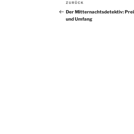
Beitragsnavigation
Vorheriger
ZURÜCK
Beitrag
Der Mitternachtsdetektiv: Pre
und Umfang