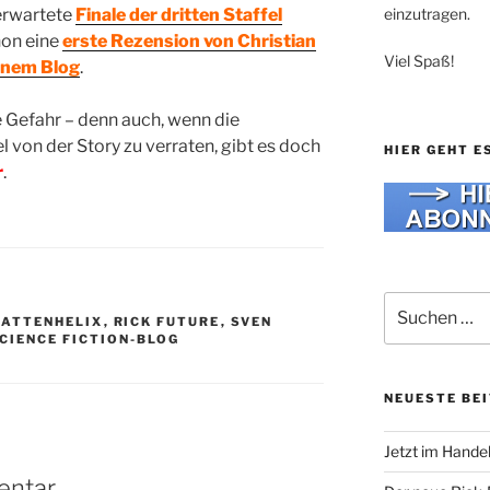
einzutragen.
erwartete
Finale der dritten Staffel
hon eine
erste Rezension von Christian
Viel Spaß!
inem Blog
.
 Gefahr – denn auch, wenn die
el von der Story zu verraten, gibt es doch
HIER GEHT E
r
.
Suche
HATTENHELIX
,
RICK FUTURE
,
SVEN
nach:
IENCE FICTION-BLOG
NEUESTE BE
Jetzt im Hande
entar