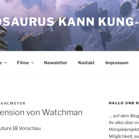
OSAURUS KANN KUNG-
er
e
Filme
Newsletter
Kontakt
Impressum
HALLO UND 
RAHLMEYER
ezension von Watchman
… auf dem Blog
ihr alles über
Hörspielprojekt
Möglichkeit, e