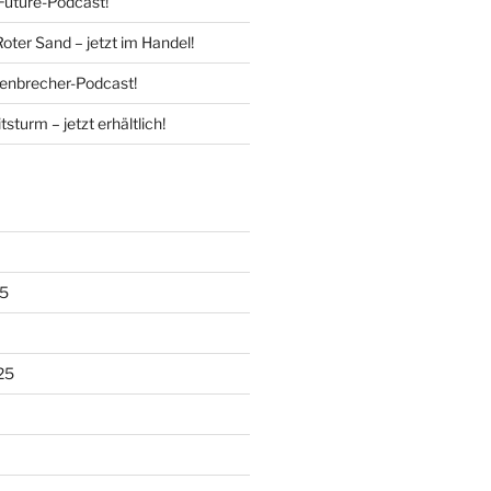
Future-Podcast!
Roter Sand – jetzt im Handel!
enbrecher-Podcast!
tsturm – jetzt erhältlich!
5
25