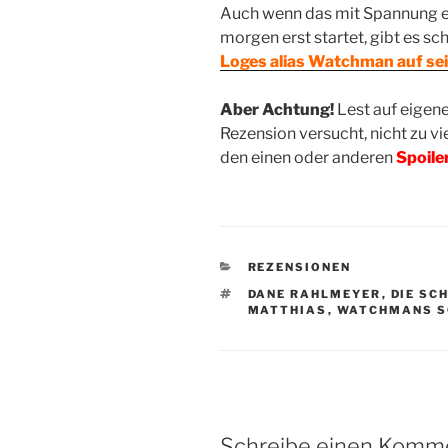
Auch wenn das mit Spannung 
morgen erst startet, gibt es sc
Loges alias Watchman auf se
Aber Achtung!
Lest auf eigene
Rezension versucht, nicht zu vi
den einen oder anderen
Spoile
KATEGORIEN
REZENSIONEN
SCHLAGWÖRTER
DANE RAHLMEYER
,
DIE SC
MATTHIAS
,
WATCHMANS SC
Schreibe einen Komm