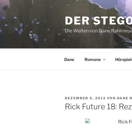
Zum
Inhalt
DER STEG
springen
Die Welten von Dane Rahlmey
Dane
Romane
Hörspiel
VERÖFFENTLICHT
DEZEMBER 5, 2012
VON
DANE 
AM
Rick Future 18: R