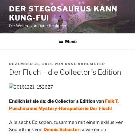
Zum
DER STEGOSAURUS KANN
Inhalt
KUNG-FU!
springen
Die Welten von Dane Rahlmeyer
Menü
VERÖFFENTLICHT
DEZEMBER 21, 2016
VON
DANE RAHLMEYER
AM
Der Fluch – die Collector´s Edition
Endlich ist sie da: die Collector’s Edition von
Falk T.
Puschmanns Mystery-Hörspielserie Der Fluch!
Alle sechs Episoden, zusammen mit einem exklusiven
Soundtrack von
Dennis Schuster
sowie einem