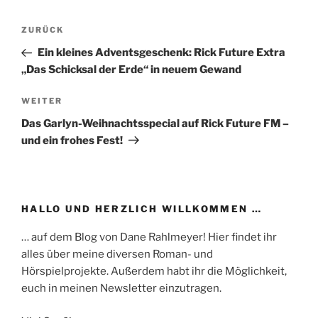
Beitragsnavigation
Vorheriger
ZURÜCK
Beitrag
Ein kleines Adventsgeschenk: Rick Future Extra
„Das Schicksal der Erde“ in neuem Gewand
Nächster
WEITER
Beitrag
Das Garlyn-Weihnachtsspecial auf Rick Future FM –
und ein frohes Fest!
HALLO UND HERZLICH WILLKOMMEN …
… auf dem Blog von Dane Rahlmeyer! Hier findet ihr
alles über meine diversen Roman- und
Hörspielprojekte. Außerdem habt ihr die Möglichkeit,
euch in meinen Newsletter einzutragen.