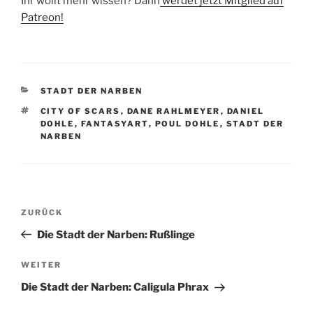
Ihr wollt mehr wissen? Dann
werdet jetzt Mitglied auf
Patreon!
KATEGORIEN
STADT DER NARBEN
SCHLAGWÖRTER
CITY OF SCARS
,
DANE RAHLMEYER
,
DANIEL
DOHLE
,
FANTASYART
,
POUL DOHLE
,
STADT DER
NARBEN
Beitragsnavigation
Vorheriger
ZURÜCK
Beitrag
Die Stadt der Narben: Rußlinge
Nächster
WEITER
Beitrag
Die Stadt der Narben: Caligula Phrax