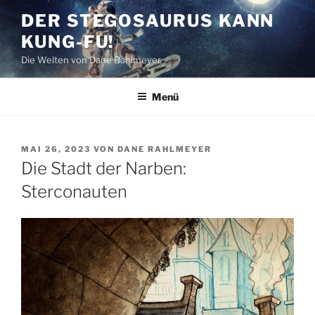
Zum
DER STEGOSAURUS KANN
Inhalt
KUNG-FU!
springen
Die Welten von Dane Rahlmeyer
Menü
VERÖFFENTLICHT
MAI 26, 2023
VON
DANE RAHLMEYER
AM
Die Stadt der Narben:
Sterconauten