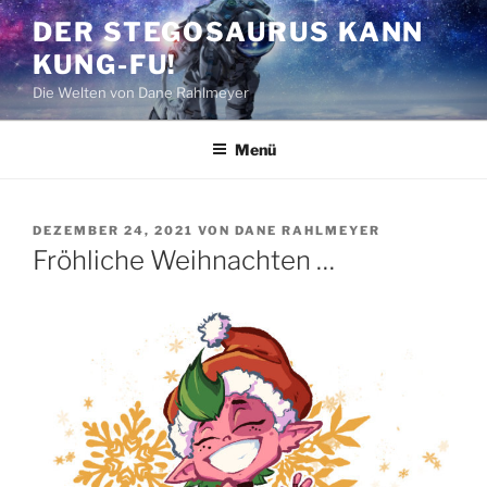
Zum
DER STEGOSAURUS KANN
Inhalt
KUNG-FU!
springen
Die Welten von Dane Rahlmeyer
Menü
VERÖFFENTLICHT
DEZEMBER 24, 2021
VON
DANE RAHLMEYER
AM
Fröhliche Weihnachten …