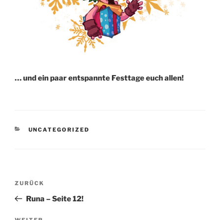
… und ein paar entspannte Festtage euch allen!
KATEGORIEN
UNCATEGORIZED
Beitragsnavigation
Vorheriger
ZURÜCK
Beitrag
Runa – Seite 12!