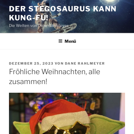
Zum
DER STEGOSAURUS KANN
Inhalt
KUNG-FU!
springen
Die Welten von Dane Rahlmeyer
Menü
VERÖFFENTLICHT
DEZEMBER 25, 2023
VON
DANE RAHLMEYER
AM
Fröhliche Weihnachten, alle
zusammen!