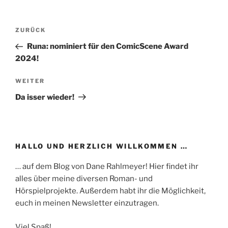
Beitragsnavigation
Vorheriger
ZURÜCK
Beitrag
Runa: nominiert für den ComicScene Award
2024!
Nächster
WEITER
Beitrag
Da isser wieder!
HALLO UND HERZLICH WILLKOMMEN …
… auf dem Blog von Dane Rahlmeyer! Hier findet ihr
alles über meine diversen Roman- und
Hörspielprojekte. Außerdem habt ihr die Möglichkeit,
euch in meinen Newsletter einzutragen.
Viel Spaß!