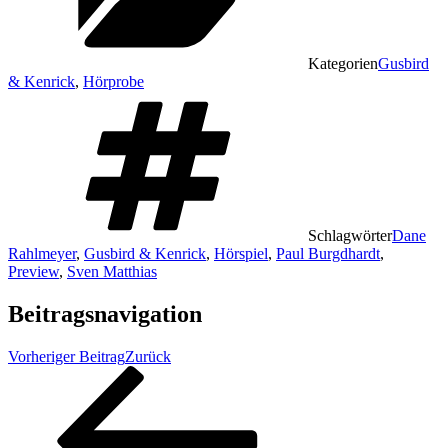
Kategorien
Gusbird
& Kenrick
,
Hörprobe
Schlagwörter
Dane
Rahlmeyer
,
Gusbird & Kenrick
,
Hörspiel
,
Paul Burgdhardt
,
Preview
,
Sven Matthias
Beitragsnavigation
Vorheriger Beitrag
Zurück