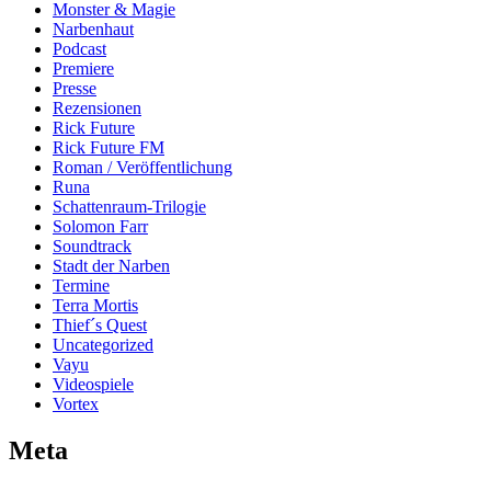
Monster & Magie
Narbenhaut
Podcast
Premiere
Presse
Rezensionen
Rick Future
Rick Future FM
Roman / Veröffentlichung
Runa
Schattenraum-Trilogie
Solomon Farr
Soundtrack
Stadt der Narben
Termine
Terra Mortis
Thief´s Quest
Uncategorized
Vayu
Videospiele
Vortex
Meta