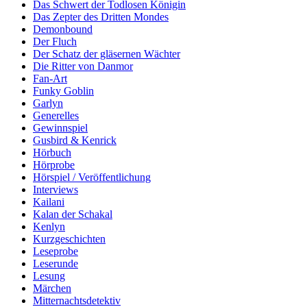
Das Schwert der Todlosen Königin
Das Zepter des Dritten Mondes
Demonbound
Der Fluch
Der Schatz der gläsernen Wächter
Die Ritter von Danmor
Fan-Art
Funky Goblin
Garlyn
Generelles
Gewinnspiel
Gusbird & Kenrick
Hörbuch
Hörprobe
Hörspiel / Veröffentlichung
Interviews
Kailani
Kalan der Schakal
Kenlyn
Kurzgeschichten
Leseprobe
Leserunde
Lesung
Märchen
Mitternachtsdetektiv