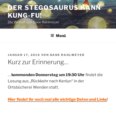
Zum
DER STEGOSAURUS KANN
Inhalt
KUNG-FU!
springen
Die Welten von Dane Rahlmeyer
Menü
VERÖFFENTLICHT
JANUAR 17, 2010
VON
DANE RAHLMEYER
AM
Kurz zur Erinnerung…
…
kommenden Donnerstag um 19:30 Uhr
findet die
Lesung aus „Rückkehr nach Kenlyn“ in der
Ortsbücherei Wenden statt.
Hier findet ihr noch mal alle wichtige Daten und Links
!