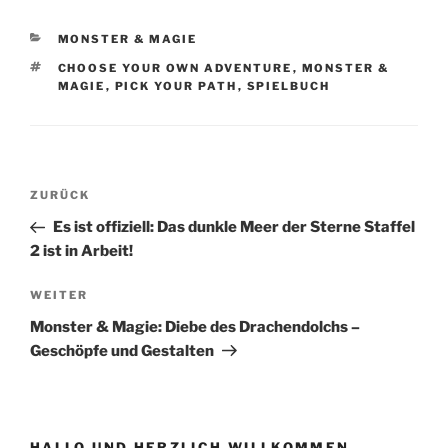
KATEGORIEN
MONSTER & MAGIE
SCHLAGWÖRTER
CHOOSE YOUR OWN ADVENTURE
,
MONSTER &
MAGIE
,
PICK YOUR PATH
,
SPIELBUCH
Beitragsnavigation
Vorheriger
ZURÜCK
Beitrag
Es ist offiziell: Das dunkle Meer der Sterne Staffel
2 ist in Arbeit!
Nächster
WEITER
Beitrag
Monster & Magie: Diebe des Drachendolchs –
Geschöpfe und Gestalten
HALLO UND HERZLICH WILLKOMMEN …