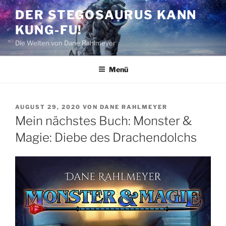
Zum
DER STEGOSAURUS KANN
Inhalt
KUNG-FU!
springen
Die Welten von Dane Rahlmeyer
Menü
VERÖFFENTLICHT
AUGUST 29, 2020
VON
DANE RAHLMEYER
AM
Mein nächstes Buch: Monster &
Magie: Diebe des Drachendolchs