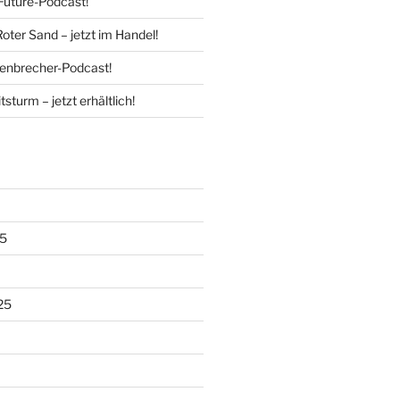
Future-Podcast!
Roter Sand – jetzt im Handel!
enbrecher-Podcast!
tsturm – jetzt erhältlich!
5
25