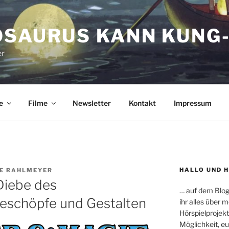
OSAURUS KANN KUNG-
er
e
Filme
Newsletter
Kontakt
Impressum
HALLO UND 
E RAHLMEYER
Diebe des
… auf dem Blog
eschöpfe und Gestalten
ihr alles über
Hörspielprojekt
Möglichkeit, e