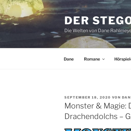
Zum
Inhalt
DER STEG
springen
Die Welten von Dane Rahlmey
Dane
Romane
Hörspiel
VERÖFFENTLICHT
SEPTEMBER 18, 2020
VON
DAN
AM
Monster & Magie: 
Drachendolchs – G