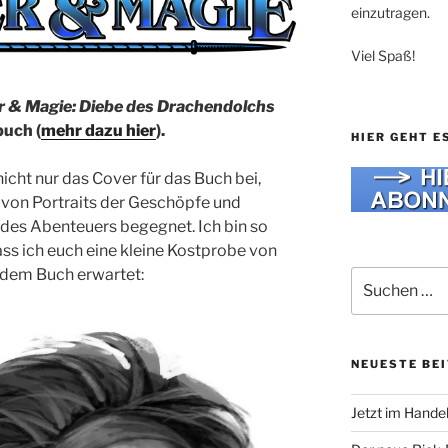
einzutragen.
Viel Spaß!
 & Magie: Diebe des Drachendolchs
buch (
mehr dazu hier
).
HIER GEHT E
nicht nur das Cover für das Buch bei,
 von Portraits der Geschöpfe und
des Abenteuers begegnet. Ich bin so
ass ich euch eine kleine Kostprobe von
 dem Buch erwartet:
Suche
nach:
NEUESTE BE
Jetzt im Hande