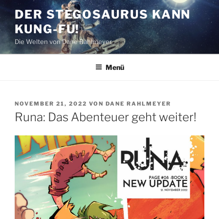
Zum
DER STEGOSAURUS KANN
Inhalt
KUNG-FU!
springen
Die Welten von Dane Rahlmeyer
Menü
VERÖFFENTLICHT
NOVEMBER 21, 2022
VON
DANE RAHLMEYER
AM
Runa: Das Abenteuer geht weiter!