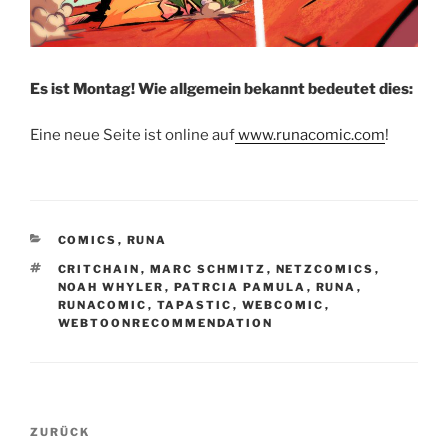
Es ist Montag! Wie allgemein bekannt bedeutet dies:
Eine neue Seite ist online auf
www.runacomic.com
!
KATEGORIEN
COMICS
,
RUNA
SCHLAGWÖRTER
CRITCHAIN
,
MARC SCHMITZ
,
NETZCOMICS
,
NOAH WHYLER
,
PATRCIA PAMULA
,
RUNA
,
RUNACOMIC
,
TAPASTIC
,
WEBCOMIC
,
WEBTOONRECOMMENDATION
Beitragsnavigation
Vorheriger
ZURÜCK