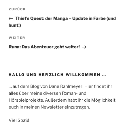
Beitragsnavigation
Vorheriger
ZURÜCK
Beitrag
Thiefʼs Quest: der Manga – Update in Farbe (und
bunt!)
Nächster
WEITER
Beitrag
Runa: Das Abenteuer geht weiter!
HALLO UND HERZLICH WILLKOMMEN …
… auf dem Blog von Dane Rahlmeyer! Hier findet ihr
alles über meine diversen Roman- und
Hörspielprojekte. Außerdem habt ihr die Möglichkeit,
euch in meinen Newsletter einzutragen.
Viel Spaß!