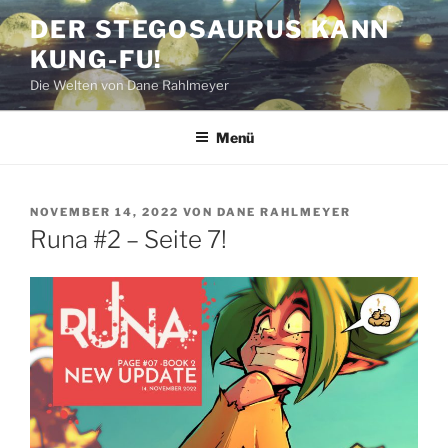
Zum
DER STEGOSAURUS KANN
Inhalt
KUNG-FU!
springen
Die Welten von Dane Rahlmeyer
Menü
VERÖFFENTLICHT
NOVEMBER 14, 2022
VON
DANE RAHLMEYER
AM
Runa #2 – Seite 7!