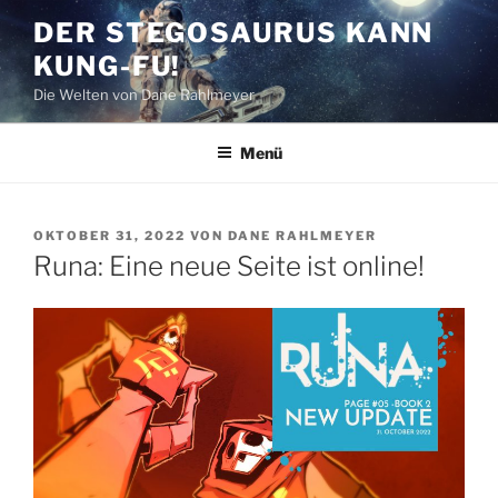
Zum
DER STEGOSAURUS KANN
Inhalt
KUNG-FU!
springen
Die Welten von Dane Rahlmeyer
Menü
VERÖFFENTLICHT
OKTOBER 31, 2022
VON
DANE RAHLMEYER
AM
Runa: Eine neue Seite ist online!