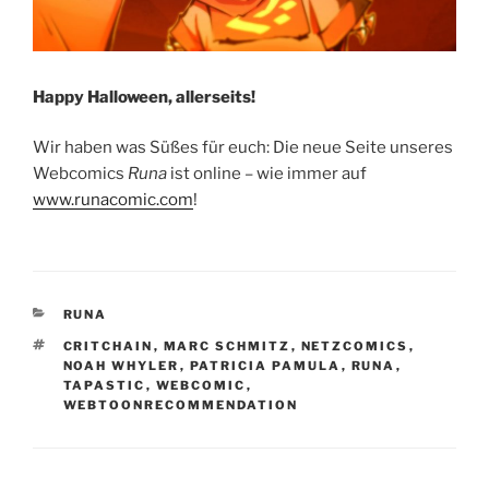
Happy Halloween, allerseits!
Wir haben was Süßes für euch: Die neue Seite unseres
Webcomics
Runa
ist online – wie immer auf
www.runacomic.com
!
KATEGORIEN
RUNA
SCHLAGWÖRTER
CRITCHAIN
,
MARC SCHMITZ
,
NETZCOMICS
,
NOAH WHYLER
,
PATRICIA PAMULA
,
RUNA
,
TAPASTIC
,
WEBCOMIC
,
WEBTOONRECOMMENDATION