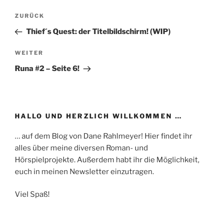
Beitragsnavigation
Vorheriger
ZURÜCK
Beitrag
Thief´s Quest: der Titelbildschirm! (WIP)
Nächster
WEITER
Beitrag
Runa #2 – Seite 6!
HALLO UND HERZLICH WILLKOMMEN …
… auf dem Blog von Dane Rahlmeyer! Hier findet ihr
alles über meine diversen Roman- und
Hörspielprojekte. Außerdem habt ihr die Möglichkeit,
euch in meinen Newsletter einzutragen.
Viel Spaß!