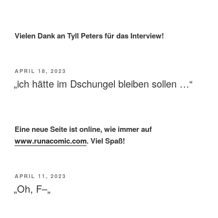
Vielen Dank an Tyll Peters für das Interview!
VERÖFFENTLICHT
APRIL 18, 2023
AM
„ich hätte im Dschungel bleiben sollen …“
Eine neue Seite ist online, wie immer auf
www.runacomic.com
. Viel Spaß!
VERÖFFENTLICHT
APRIL 11, 2023
AM
„Oh, F–„