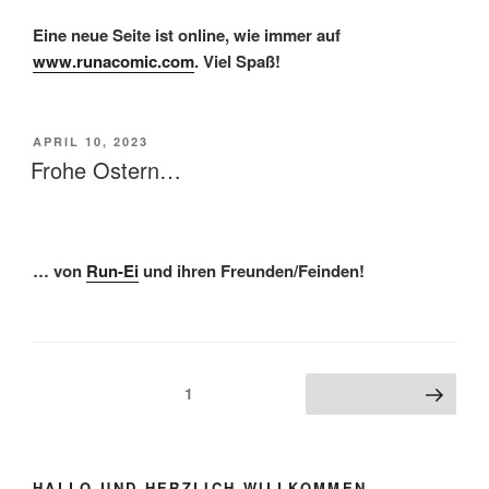
Eine neue Seite ist online, wie immer auf
www.runacomic.com
. Viel Spaß!
VERÖFFENTLICHT
APRIL 10, 2023
AM
Frohe Ostern…
… von
Run-Ei
und ihren Freunden/Feinden!
Beitragsnavigation
Seite
1
Nächste Seite
HALLO UND HERZLICH WILLKOMMEN …