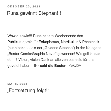
VERÖFFENTLICHT
OKTOBER 23, 2023
AM
Runa gewinnt Stephan!!!
Wowie-zowie!!! Runa hat am Wochenende den
Publikumspreis für Eskapismus, Nerdkultur & Phantastik
(auch bekannt als der „Goldene Stephan“) in der Kategorie
„Bester Comic/Graphic Novel“ gewonnen! Wie geil ist das
denn? Vielen, vielen Dank an alle von euch die für uns
gevotet haben –
ihr seid die Besten
!! 🥳😁🤩
VERÖFFENTLICHT
MAI 8, 2023
AM
„Fortsetzung folgt!“