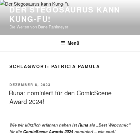
Zum
DER STEGOSAURUS KANN
Inhalt
KUNG-FU!
springen
Die Welten von Dane Rahlmeyer
Menü
SCHLAGWORT:
PATRICIA PAMULA
VERÖFFENTLICHT
DEZEMBER 8, 2023
AM
Runa: nominiert für den ComicScene
Award 2024!
Wie wir kürzlich erfahren haben ist
Runa
als „Best Webcomic“
für die
ComicScene Awards 2024
nominiert – wie cool!