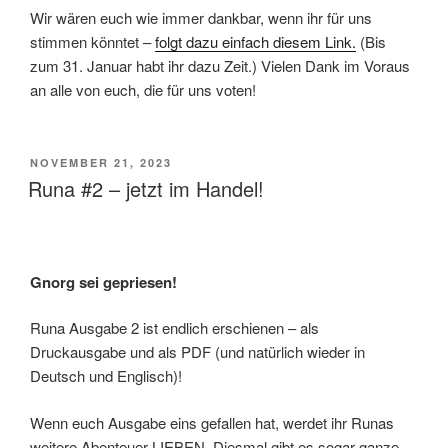
Wir wären euch wie immer dankbar, wenn ihr für uns
stimmen könntet –
folgt dazu einfach diesem Link.
(Bis
zum 31. Januar habt ihr dazu Zeit.) Vielen Dank im Voraus
an alle von euch, die für uns voten!
VERÖFFENTLICHT
NOVEMBER 21, 2023
AM
Runa #2 – jetzt im Handel!
Gnorg sei gepriesen!
Runa Ausgabe 2 ist endlich erschienen – als
Druckausgabe und als PDF (und natürlich wieder in
Deutsch und Englisch)!
Wenn euch Ausgabe eins gefallen hat, werdet ihr Runas
weitere Abenteuer LIEBEN. Diesmal gibt es sogar ganze