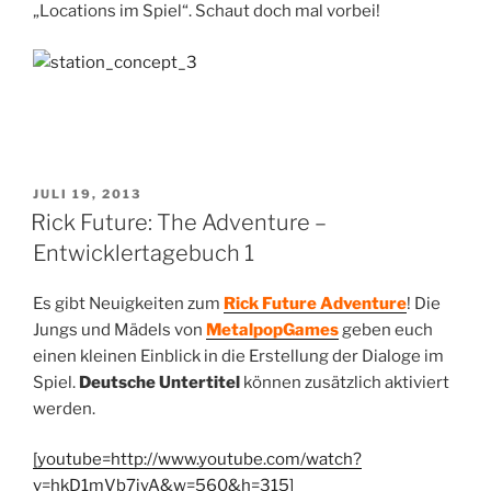
„Locations im Spiel“. Schaut doch mal vorbei!
VERÖFFENTLICHT
JULI 19, 2013
AM
Rick Future: The Adventure –
Entwicklertagebuch 1
Es gibt Neuigkeiten zum
Rick Future Adventure
! Die
Jungs und Mädels von
MetalpopGames
geben euch
einen kleinen Einblick in die Erstellung der Dialoge im
Spiel.
Deutsche Untertitel
können zusätzlich aktiviert
werden.
[youtube=http://www.youtube.com/watch?
v=hkD1mVb7iyA&w=560&h=315]