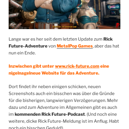
Lange war es her seit dem letzten Update zum
Rick
Future-Adventure
von
MetalPop Games
, aber das hat
nun ein Ende.
Inzwischen gibt unter
www.rick-future.com
eine
nigelnagelneue Website für das Adventure.
Dort findet ihr neben einigen schicken, neuen
Screenshots auch ein bisschen was über die Gründe
für die bisherigen, langwierigen Verzögerungen. Mehr
dazu und zum Adventure im Allgemeinen gibt es auch
im
kommenden Rick Future-Podcast
. (Und noch eine
weitere, dicke Rick Future-Meldung ist im Anflug. Habt
noch ein bisschen Geduld!)