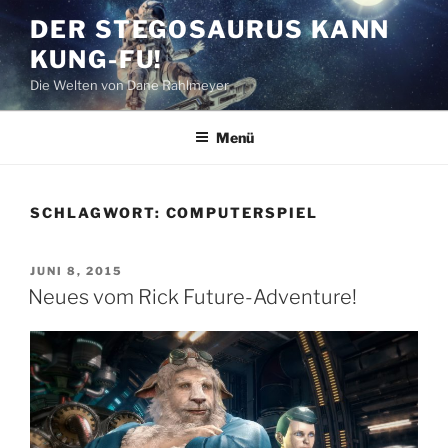
Zum
DER STEGOSAURUS KANN
Inhalt
KUNG-FU!
springen
Die Welten von Dane Rahlmeyer
Menü
SCHLAGWORT:
COMPUTERSPIEL
VERÖFFENTLICHT
JUNI 8, 2015
AM
Neues vom Rick Future-Adventure!