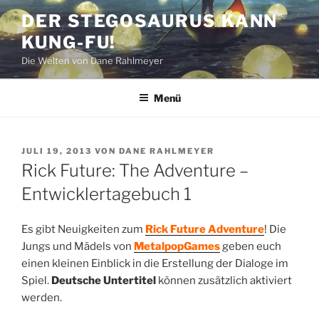
Zum
DER STEGOSAURUS KANN
Inhalt
KUNG-FU!
springen
Die Welten von Dane Rahlmeyer
Menü
VERÖFFENTLICHT
JULI 19, 2013
VON
DANE RAHLMEYER
AM
Rick Future: The Adventure –
Entwicklertagebuch 1
Es gibt Neuigkeiten zum
Rick Future Adventure
! Die
Jungs und Mädels von
MetalpopGames
geben euch
einen kleinen Einblick in die Erstellung der Dialoge im
Spiel.
Deutsche Untertitel
können zusätzlich aktiviert
werden.