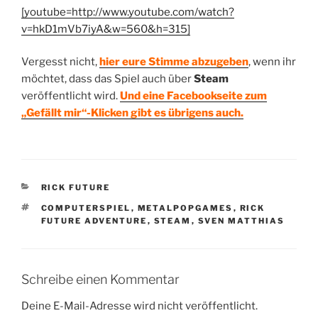
[youtube=http://www.youtube.com/watch?
v=hkD1mVb7iyA&w=560&h=315]
Vergesst nicht,
hier eure Stimme abzugeben
, wenn ihr
möchtet, dass das Spiel auch über
Steam
veröffentlicht wird.
Und eine Facebookseite zum
„Gefällt mir“-Klicken gibt es übrigens auch.
KATEGORIEN
RICK FUTURE
SCHLAGWÖRTER
COMPUTERSPIEL
,
METALPOPGAMES
,
RICK
FUTURE ADVENTURE
,
STEAM
,
SVEN MATTHIAS
Schreibe einen Kommentar
Deine E-Mail-Adresse wird nicht veröffentlicht.