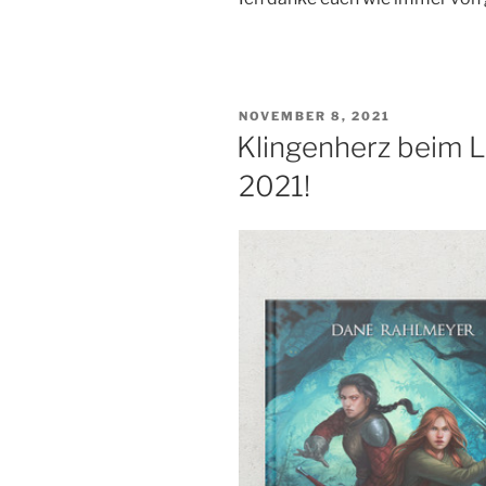
VERÖFFENTLICHT
NOVEMBER 8, 2021
AM
Klingenherz beim 
2021!