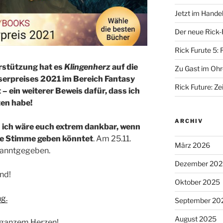
Jetzt im Hande
Der neue Rick-
Rick Furute 5: 
rstützung hat es
Klingenherz
auf die
Zu Gast im Ohr
serpreises 2021 im Bereich Fantasy
Rick Future: Zei
– ein weiterer Beweis dafür, dass ich
ten habe!
ARCHIV
d
ich wäre euch extrem dankbar, wenn
re Stimme geben könntet
. Am 25.11.
März 2026
kanntgegeben.
Dezember 202
nd!
Oktober 2025
g.
September 20
August 2025
 ganzem Herzen!