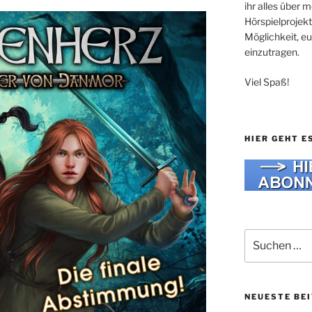
ihr alles über
Hörspielprojekt
Möglichkeit, e
einzutragen.
Viel Spaß!
HIER GEHT E
Suche
nach:
NEUESTE BE