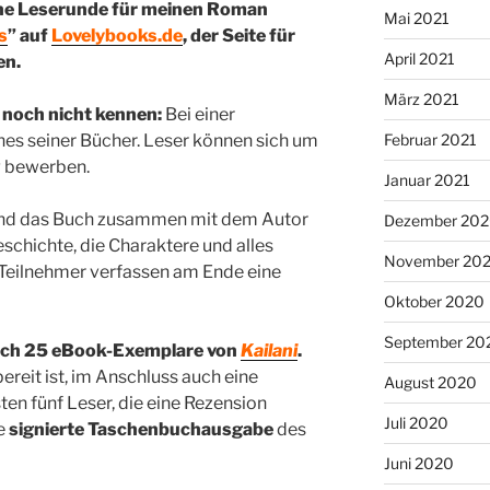
ine Leserunde für meinen Roman
Mai 2021
s
” auf
Lovelybooks.de
, der Seite für
April 2021
en.
März 2021
p noch nicht kennen:
Bei einer
nes seiner Bücher. Leser können sich um
Februar 2021
g bewerben.
Januar 2021
end das Buch zusammen mit dem Autor
Dezember 20
schichte, die Charaktere und alles
November 20
 Teilnehmer verfassen am Ende eine
Oktober 2020
September 20
 ich 25 eBook-Exemplare von
Kailani
.
ereit ist, im Anschluss auch eine
August 2020
ten fünf Leser, die eine Rezension
Juli 2020
e
signierte Taschenbuchausgabe
des
Juni 2020