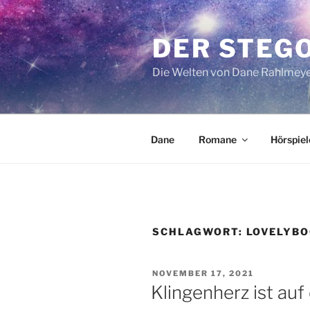
Zum
Inhalt
DER STEG
springen
Die Welten von Dane Rahlmey
Dane
Romane
Hörspiel
SCHLAGWORT:
LOVELYB
VERÖFFENTLICHT
NOVEMBER 17, 2021
AM
Klingenherz ist auf 