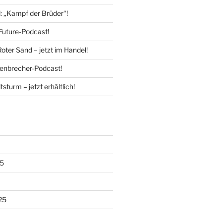
l: „Kampf der Brüder“!
Future-Podcast!
Roter Sand – jetzt im Handel!
enbrecher-Podcast!
tsturm – jetzt erhältlich!
5
25