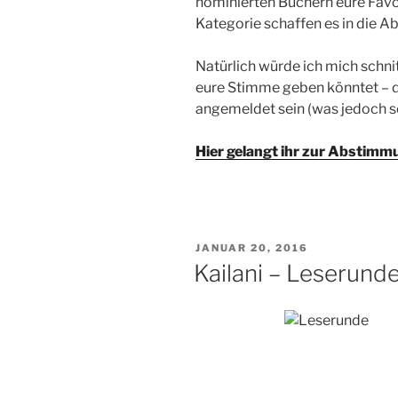
nominierten Büchern eure Favor
Kategorie schaffen es in die 
Natürlich würde ich mich schni
eure Stimme geben könntet – d
angemeldet sein (was jedoch sch
Hier gelangt ihr zur Abstimm
VERÖFFENTLICHT
JANUAR 20, 2016
AM
Kailani – Leserund