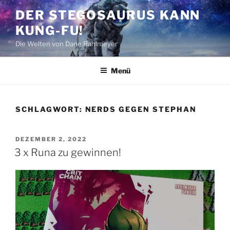
Zum
DER STEGOSAURUS KANN
Inhalt
KUNG-FU!
springen
Die Welten von Dane Rahlmeyer
Menü
SCHLAGWORT:
NERDS GEGEN STEPHAN
VERÖFFENTLICHT
DEZEMBER 2, 2022
AM
3 x Runa zu gewinnen!