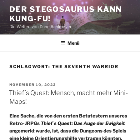
Zum
DER STEGOSAURUS KANN
Inhalt
KUNG-FU!
springen
Die Welten von Dane Rahlmeyer
Menü
SCHLAGWORT:
THE SEVENTH WARRIOR
VERÖFFENTLICHT
NOVEMBER 10, 2022
AM
Thief´s Quest: Mensch, macht mehr Mini-
Maps!
Eine Sache, die von den ersten Betatestern unseres
Retro-JRPGs
Thief´s Quest: Das Auge der Ewigkeit
angemerkt wurde, ist, dass die Dungeons des Spiels
eine kleine Orientierungshilfe vertragen könnten.