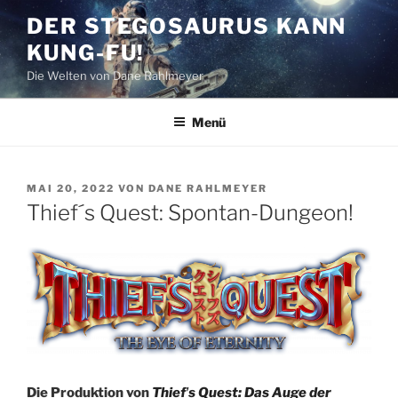
Zum
DER STEGOSAURUS KANN
Inhalt
KUNG-FU!
springen
Die Welten von Dane Rahlmeyer
Menü
VERÖFFENTLICHT
MAI 20, 2022
VON
DANE RAHLMEYER
AM
Thief´s Quest: Spontan-Dungeon!
Die Produktion von
Thiefʼs Quest: Das Auge der