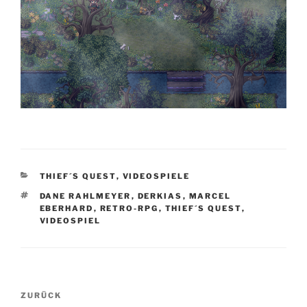
KATEGORIEN
THIEF´S QUEST
,
VIDEOSPIELE
SCHLAGWÖRTER
DANE RAHLMEYER
,
DERKIAS
,
MARCEL
EBERHARD
,
RETRO-RPG
,
THIEF´S QUEST
,
VIDEOSPIEL
Beitragsnavigation
Vorheriger
ZURÜCK