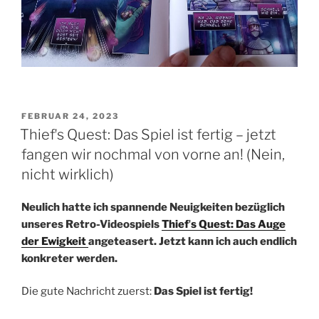
VERÖFFENTLICHT
FEBRUAR 24, 2023
AM
Thiefʼs Quest: Das Spiel ist fertig – jetzt
fangen wir nochmal von vorne an! (Nein,
nicht wirklich)
Neulich hatte ich spannende Neuigkeiten bezüglich
unseres Retro-Videospiels
Thiefʼs Quest: Das Auge
der Ewigkeit
angeteasert. Jetzt kann ich auch endlich
konkreter werden.
Die gute Nachricht zuerst:
Das Spiel ist fertig!