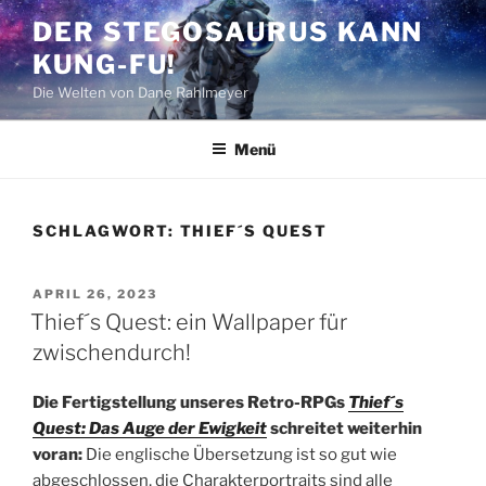
Zum
DER STEGOSAURUS KANN
Inhalt
KUNG-FU!
springen
Die Welten von Dane Rahlmeyer
Menü
SCHLAGWORT:
THIEF´S QUEST
VERÖFFENTLICHT
APRIL 26, 2023
AM
Thief´s Quest: ein Wallpaper für
zwischendurch!
Die Fertigstellung unseres Retro-RPGs
Thief´s
Quest: Das Auge der Ewigkeit
schreitet weiterhin
voran:
Die englische Übersetzung ist so gut wie
abgeschlossen, die Charakterportraits sind alle