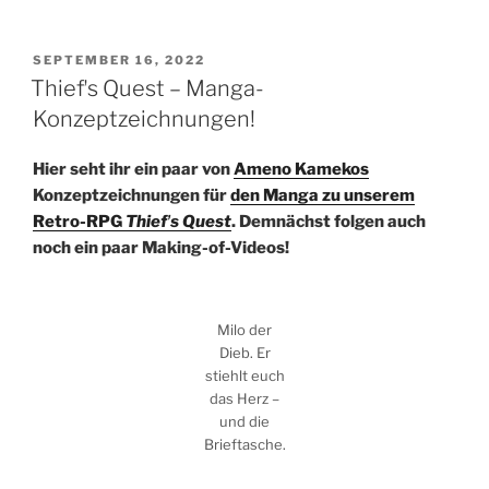
VERÖFFENTLICHT
SEPTEMBER 16, 2022
AM
Thiefʼs Quest – Manga-
Konzeptzeichnungen!
Hier seht ihr ein paar von
Ameno Kamekos
Konzeptzeichnungen für
den Manga zu unserem
Retro-RPG
Thiefʼs Quest
. Demnächst folgen auch
noch ein paar Making-of-Videos!
Milo der
Dieb. Er
stiehlt euch
das Herz –
und die
Brieftasche.