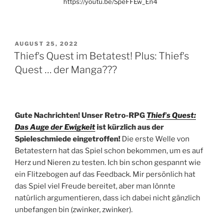
https://youtu.be/SpeFFEw_En4
VERÖFFENTLICHT
AUGUST 25, 2022
AM
Thiefʼs Quest im Betatest! Plus: Thiefʼs
Quest … der Manga???
Gute Nachrichten! Unser Retro-RPG
Thiefʼs Quest:
Das Auge der Ewigkeit
ist kürzlich aus der
Spieleschmiede eingetroffen!
Die erste Welle von
Betatestern hat das Spiel schon bekommen, um es auf
Herz und Nieren zu testen. Ich bin schon gespannt wie
ein Flitzebogen auf das Feedback. Mir persönlich hat
das Spiel viel Freude bereitet, aber man lönnte
natürlich argumentieren, dass ich dabei nicht gänzlich
unbefangen bin (zwinker, zwinker).