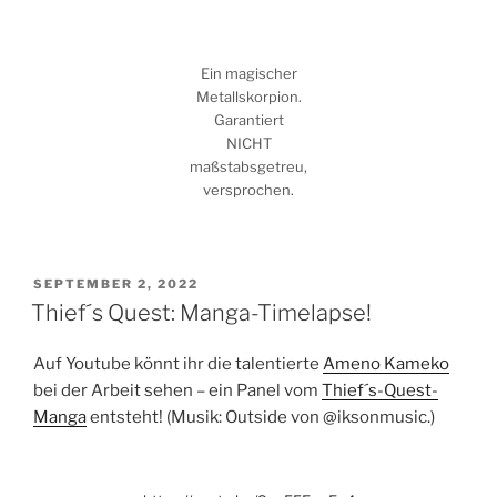
Ein magischer
Metallskorpion.
Garantiert
NICHT
maßstabsgetreu,
versprochen.
VERÖFFENTLICHT
SEPTEMBER 2, 2022
AM
Thief´s Quest: Manga-Timelapse!
Auf Youtube könnt ihr die talentierte
Ameno Kameko
bei der Arbeit sehen – ein Panel vom
Thief´s-Quest-
Manga
entsteht! (Musik: Outside von @iksonmusic.)