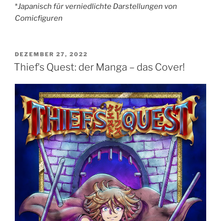
*
Japanisch für verniedlichte Darstellungen von
Comicfiguren
VERÖFFENTLICHT
DEZEMBER 27, 2022
AM
Thiefʼs Quest: der Manga – das Cover!