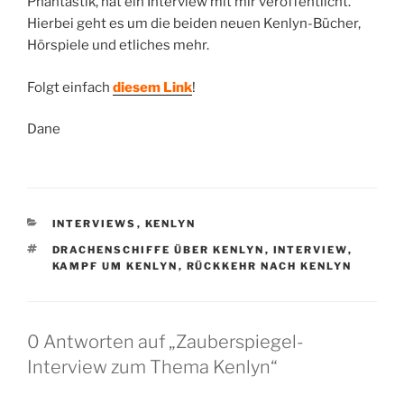
Phantastik, hat ein Interview mit mir veröffentlicht.
Hierbei geht es um die beiden neuen Kenlyn-Bücher,
Hörspiele und etliches mehr.
Folgt einfach
diesem Link
!
Dane
KATEGORIEN
INTERVIEWS
,
KENLYN
SCHLAGWÖRTER
DRACHENSCHIFFE ÜBER KENLYN
,
INTERVIEW
,
KAMPF UM KENLYN
,
RÜCKKEHR NACH KENLYN
0 Antworten auf „Zauberspiegel-
Interview zum Thema Kenlyn“