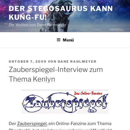
Zum
DER STEGOSAURUS KANN
Inhalt
KUNG-FU!
springen
Die Welten von Dane Rahlmeyer
Menü
VERÖFFENTLICHT
OKTOBER 7, 2009
VON
DANE RAHLMEYER
AM
Zauberspiegel-Interview zum
Thema Kenlyn
Der
Zauberspiegel
, ein Online-Fanzine zum Thema