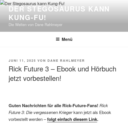
Zum
DER STEGOSAURUS KANN
Inhalt
KUNG-FU!
springen
Die Welten von Dane Rahlmeyer
Menü
VERÖFFENTLICHT
JUNI 11, 2025
VON
DANE RAHLMEYER
AM
Rick Future 3 – Ebook und Hörbuch
jetzt vorbestellen!
Guten Nachrichten für alle Rick-Future-Fans!
Rick
Future 3: Die vergessenen Krieger
kann jetzt als Ebook
vorbestellt werden –
folgt einfach diesem Link
.