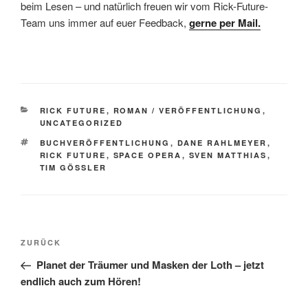
beim Lesen – und natürlich freuen wir vom Rick-Future-
Team uns immer auf euer Feedback,
gerne per Mail.
KATEGORIEN
RICK FUTURE
,
ROMAN / VERÖFFENTLICHUNG
,
UNCATEGORIZED
SCHLAGWÖRTER
BUCHVERÖFFENTLICHUNG
,
DANE RAHLMEYER
,
RICK FUTURE
,
SPACE OPERA
,
SVEN MATTHIAS
,
TIM GÖSSLER
Beitragsnavigation
Vorheriger
ZURÜCK
Beitrag
Planet der Träumer und Masken der Loth – jetzt
endlich auch zum Hören!