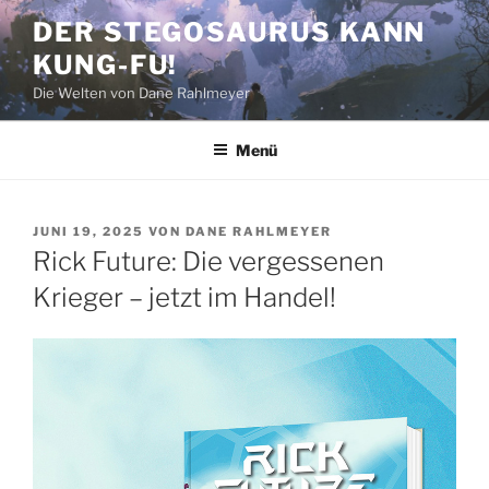
Zum
DER STEGOSAURUS KANN
Inhalt
KUNG-FU!
springen
Die Welten von Dane Rahlmeyer
Menü
VERÖFFENTLICHT
JUNI 19, 2025
VON
DANE RAHLMEYER
AM
Rick Future: Die vergessenen
Krieger – jetzt im Handel!