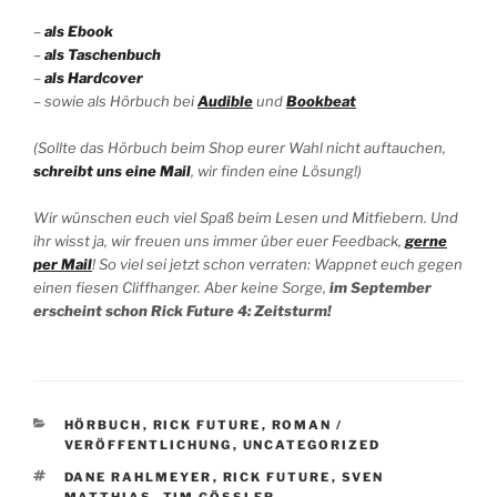
–
als Ebook
–
als Taschenbuch
–
als Hardcover
– sowie als Hörbuch bei
Audible
und
Bookbeat
(Sollte das Hörbuch beim Shop eurer Wahl nicht auftauchen,
schreibt uns eine Mail
, wir finden eine Lösung!)
Wir wünschen euch viel Spaß beim Lesen und Mitfiebern. Und
ihr wisst ja, wir freuen uns immer über euer Feedback,
gerne
per Mail
! So viel sei jetzt schon verraten: Wappnet euch gegen
einen fiesen Cliffhanger. Aber keine Sorge,
im September
erscheint schon
Rick Future 4: Zeitsturm
!
KATEGORIEN
HÖRBUCH
,
RICK FUTURE
,
ROMAN /
VERÖFFENTLICHUNG
,
UNCATEGORIZED
SCHLAGWÖRTER
DANE RAHLMEYER
,
RICK FUTURE
,
SVEN