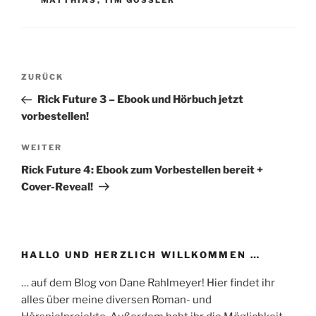
MATTHIAS
,
TIM GÖSSLER
Beitragsnavigation
Vorheriger
ZURÜCK
Beitrag
Rick Future 3 – Ebook und Hörbuch jetzt
vorbestellen!
Nächster
WEITER
Beitrag
Rick Future 4: Ebook zum Vorbestellen bereit +
Cover-Reveal!
HALLO UND HERZLICH WILLKOMMEN …
… auf dem Blog von Dane Rahlmeyer! Hier findet ihr
alles über meine diversen Roman- und