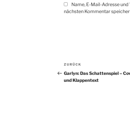
Name, E-Mail-Adresse und 
nächsten Kommentar speicher
Beitragsnavigation
Vorheriger
ZURÜCK
Beitrag
Garlyn: Das Schattenspiel – Co
und Klappentext