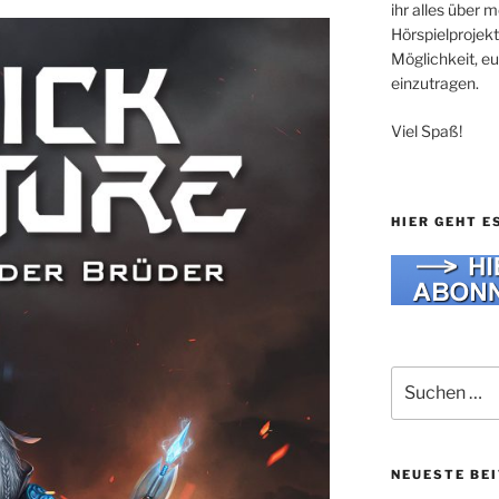
ihr alles über
Hörspielprojekt
Möglichkeit, e
einzutragen.
Viel Spaß!
HIER GEHT E
Suche
nach:
NEUESTE BE