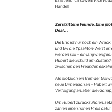
Es ist endlich soweit!
Rick Futu
Handel!
Zerstrittene Feunde. Eine plö
Deal …
Die
Eric
ist nur noch ein Wrack
und Evi die Ypsaliton-Werft erre
werden soll – ein langwieriges,
Hubert die Schuld am Zustand d
zwischen den Freunden eskalier
Als plötzlich ein fremder Golw
neue Dimension an – Hubert wir
Verfolgung an, aber die Kidn
Um Hubert zurückzuholen, setze
zahlen einen hohen Preis dafür.