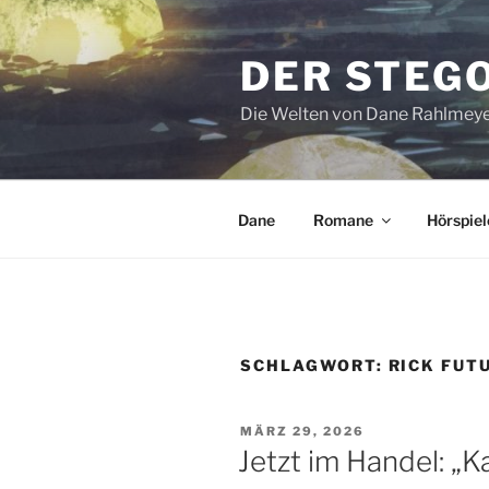
Zum
Inhalt
DER STEG
springen
Die Welten von Dane Rahlmey
Dane
Romane
Hörspiel
SCHLAGWORT:
RICK FUT
VERÖFFENTLICHT
MÄRZ 29, 2026
AM
Jetzt im Handel: „