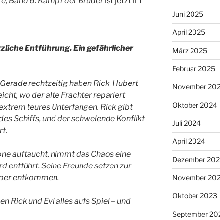
re, Band 6: Kampf der Brüder
ist jetzt im
Juni 2025
April 2025
tzliche Entführung. Ein gefährlicher
März 2025
Februar 2025
. Gerade rechtzeitig haben Rick, Hubert
November 20
icht, wo der alte Frachter repariert
Oktober 2024
 extrem teures Unterfangen. Rick gibt
es Schiffs, und der schwelende Konflikt
Juli 2024
t.
April 2024
one auftaucht, nimmt das Chaos eine
Dezember 202
d entführt. Seine Freunde setzen zur
apper entkommen.
November 20
Oktober 2023
n Rick und Evi alles aufs Spiel – und
September 20