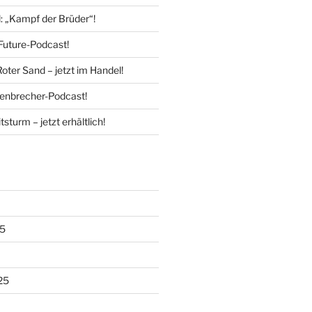
l: „Kampf der Brüder“!
Future-Podcast!
Roter Sand – jetzt im Handel!
enbrecher-Podcast!
tsturm – jetzt erhältlich!
5
25