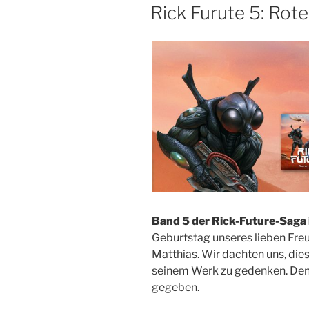
AM
Rick Furute 5: Rote
Band 5 der Rick-Future-Saga i
Geburtstag unseres lieben Fre
Matthias. Wir dachten uns, die
seinem Werk zu gedenken. Denn
gegeben.