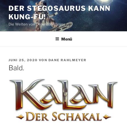
Zum
DER STEGOSAURUS KANN
Inhalt
KUNG-FU!
springen
Die Welten von Dane Rahlmeyer
Menü
VERÖFFENTLICHT
JUNI 25, 2020
VON
DANE RAHLMEYER
AM
Bald.