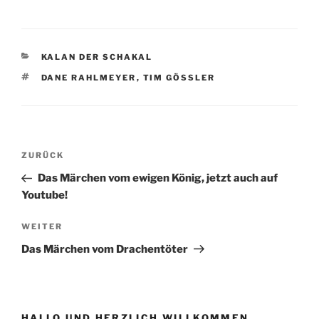
KATEGORIEN
KALAN DER SCHAKAL
SCHLAGWÖRTER
DANE RAHLMEYER
,
TIM GÖSSLER
Beitragsnavigation
Vorheriger
ZURÜCK
Beitrag
Das Märchen vom ewigen König, jetzt auch auf
Youtube!
Nächster
WEITER
Beitrag
Das Märchen vom Drachentöter
HALLO UND HERZLICH WILLKOMMEN …