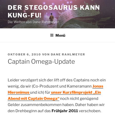
Zum
DER STEGOSAURUS KANN
Inhalt
KUNG-FU!
springen
Die Welten von Dane Rahlmeyer
Menü
VERÖFFENTLICHT
OKTOBER 6, 2010
VON
DANE RAHLMEYER
AM
Captain Omega-Update
Leider verzögert sich der
lift off
des Captains noch ein
wenig, da wir (Co-Produzent und Kameramann
Jonas
Hieronimus
und ich) für
unser Kurzfilmprojekt
„Ein
Abend mit Captain Omega“
noch nicht genügend
Gelder zusammenbekommen haben. Daher haben wir
den Drehbeginn auf das
Frühjahr 2011
verschoben.