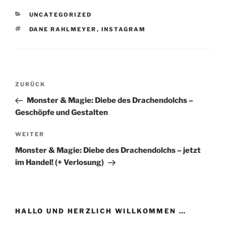
KATEGORIEN
UNCATEGORIZED
SCHLAGWÖRTER
DANE RAHLMEYER
,
INSTAGRAM
Beitragsnavigation
Vorheriger
ZURÜCK
Beitrag
Monster & Magie: Diebe des Drachendolchs –
Geschöpfe und Gestalten
Nächster
WEITER
Beitrag
Monster & Magie: Diebe des Drachendolchs – jetzt
im Handel! (+ Verlosung)
HALLO UND HERZLICH WILLKOMMEN …