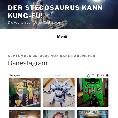
Zum
DER STEGOSAURUS KANN
Inhalt
KUNG-FU!
springen
Die Welten von Dane Rahlmeyer
Menü
VERÖFFENTLICHT
SEPTEMBER 25, 2020
VON
DANE RAHLMEYER
AM
Danestagram!