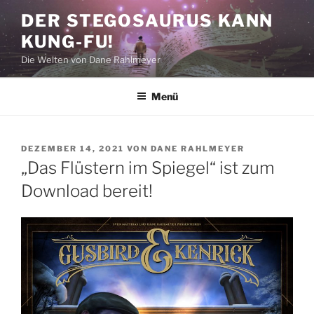
Zum
DER STEGOSAURUS KANN
Inhalt
KUNG-FU!
springen
Die Welten von Dane Rahlmeyer
Menü
VERÖFFENTLICHT
DEZEMBER 14, 2021
VON
DANE RAHLMEYER
AM
„Das Flüstern im Spiegel“ ist zum
Download bereit!