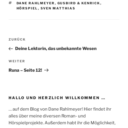
SCHLAGWÖRTER
DANE RAHLMEYER
,
GUSBIRD & KENRICK
,
HÖRSPIEL
,
SVEN MATTHIAS
Beitragsnavigation
Vorheriger
ZURÜCK
Beitrag
Deine Lektorin, das unbekannte Wesen
Nächster
WEITER
Beitrag
Runa – Seite 12!
HALLO UND HERZLICH WILLKOMMEN …
… auf dem Blog von Dane Rahlmeyer! Hier findet ihr
alles über meine diversen Roman- und
Hörspielprojekte. Außerdem habt ihr die Möglichkeit,